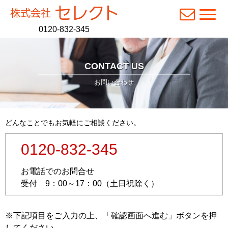
N
a
0120-832-345
v
i
g
a
CONTACT US
t
お問い合わせ
i
o
n
どんなことでもお気軽にご相談ください。
0120-832-345
お電話でのお問合せ
受付 9：00～17：00（土日祝除く）
※下記項目をご入力の上、「確認画面へ進む」ボタンを押
してください。