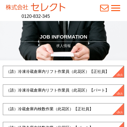
N
a
0120-832-345
v
i
g
a
JOB INFORMATION
t
求人情報
i
o
n
（請）冷凍冷蔵倉庫内リフト作業員（此花区）【正社員】
（請）冷凍冷蔵倉庫内リフト作業員（此花区）【パート】
（請）冷蔵倉庫内検数作業（此花区）【正社員】