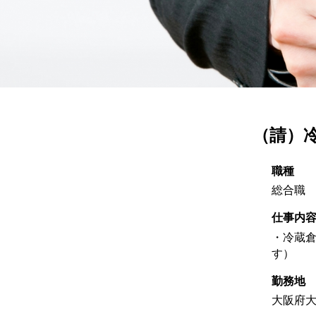
（請）
職種
総合職
仕事内
・冷蔵
す）
勤務地
大阪府大