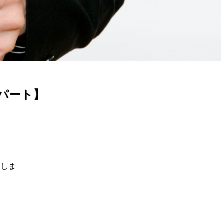
パート】
用しま