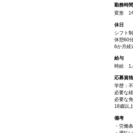
勤務時
変形 1年単
休日
シフト
休憩60
6か月経
給与
時給 1,
応募資
学歴：
必要な経
必要な
18歳以
備考
・労働
・週払